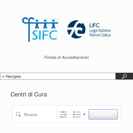
Nazione
Portale di Accreditamento
Eventful Locations?
Centri di Cura
Ricerca
RICERCA