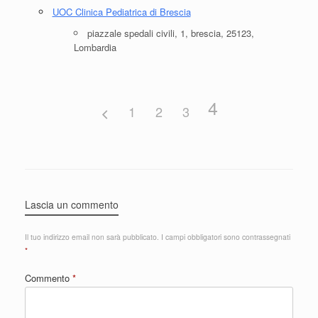
UOC Clinica Pediatrica di Brescia
piazzale spedali civili, 1, brescia, 25123,
Lombardia
4
1
2
3
Lascia un commento
Il tuo indirizzo email non sarà pubblicato.
I campi obbligatori sono contrassegnati
*
Commento
*