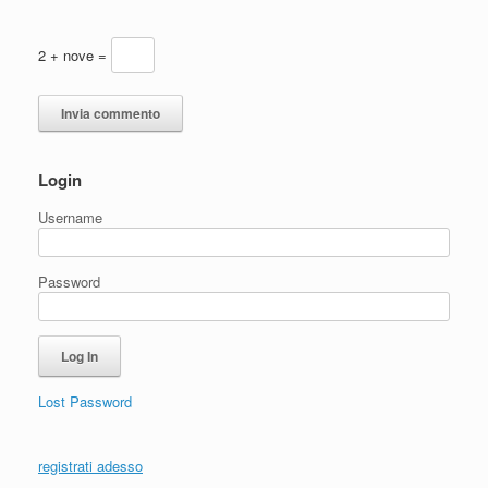
2 + nove =
Login
Username
Password
Lost Password
registrati adesso