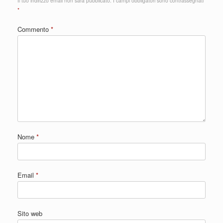
Il tuo indirizzo email non sarà pubblicato.
I campi obbligatori sono contrassegnati
*
Commento
*
Nome
*
Email
*
Sito web