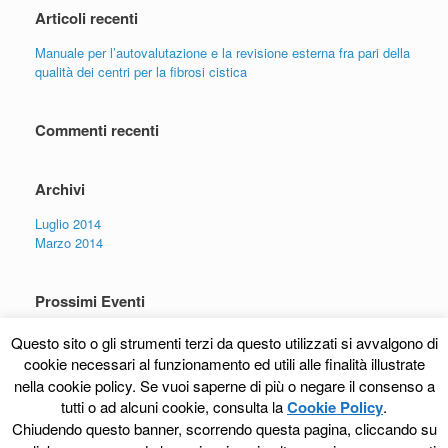
Articoli recenti
Manuale per l’autovalutazione e la revisione esterna fra pari della
qualità dei centri per la fibrosi cistica
Commenti recenti
Archivi
Luglio 2014
Marzo 2014
Prossimi Eventi
Non ci sono eventi in programmazione
Questo sito o gli strumenti terzi da questo utilizzati si avvalgono di
tutti gli eventi -->
cookie necessari al funzionamento ed utili alle finalità illustrate
nella cookie policy. Se vuoi saperne di più o negare il consenso a
tutti o ad alcuni cookie, consulta la
Cookie Policy
.
Chiudendo questo banner, scorrendo questa pagina, cliccando su